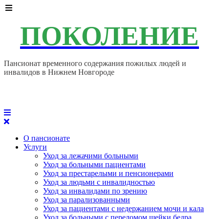
ПОКОЛЕНИЕ
Пансионат временного содержания пожилых людей и
инвалидов в Нижнем Новгороде
8 (910) 385-89-28
О пансионате
Услуги
Уход за лежачими больными
Уход за больными пациентами
Уход за престарелыми и пенсионерами
Уход за людьми с инвалидностью
Уход за инвалидами по зрению
Уход за парализованными
Уход за пациентами с недержанием мочи и кала
Уход за больными с переломом шейки бедра